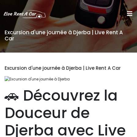
Accueil 
A 
Excursion d'une journée à Djerba | Live Rent A 
propos
Car
Mes 
réservations
Témoignages 
Excursion d'une journée à Djerba | Live Rent A Car 
FAQ 
🚗 Découvrez la 
Contact 
Douceur de
Djerba avec Live