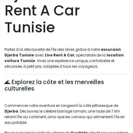
Rent A Car
Tunisie
Partez à la découverte de l'île des rêves grâce à notre 
excursion
Djerba Tunisie
avec 
Live Rent A Car
, spécialiste de la
location
voiture Tunisie
. Vivez une expérience unique, confortable et
sécurisée, à petit prix, adaptée à tous les voyageurs.
🌊 Explorez la côte et les merveilles 
culturelles
Commencez votre aventure en longeant la côte pittoresque de 
Djerba
. Découvrez le célèbre barrage romain, une route de 7 km
reliant l'île au continent, ainsi que les canaux qui alimentent l’île en
eau potable.
Poursuivez par la visite du village de 
Guellala
, réputé pour sa poterie